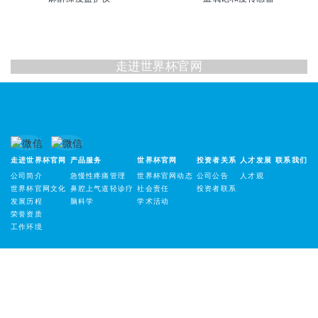
走进世界杯官网
走进世界杯官网
产品服务
世界杯官网
投资者关系
人才发展
联系我们
公司简介
急慢性疼痛管理
世界杯官网动态
公司公告
人才观
世界杯官网文化
鼻腔上气道轻诊疗
社会责任
投资者联系
发展历程
脑科学
学术活动
荣誉资质
工作环境
Copyright © 2026 世界杯线上平台 - 热门平台合集、高清直播+数据预测 . All rights
reserved.
互联网药品信息服务资格证书编号：苏网药信备字〔2025〕00111号